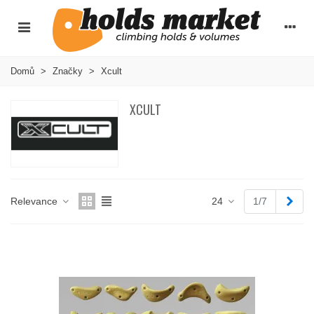
Domů
>
Značky
>
Xcult
XCULT
Dalš
Relevance
24
1/7