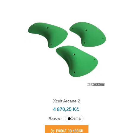
Xcult Arcane 2
4 870,25 Kč
Barva :
Černá
PŘIDAT DO KOŠÍKU