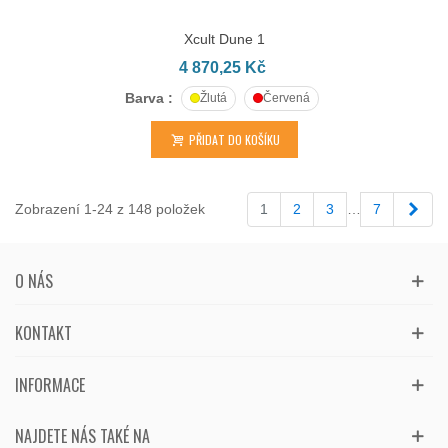
Xcult Dune 1
4 870,25 Kč
Barva :
Žlutá
Červená
PŘIDAT DO KOŠÍKU
Dalš
Zobrazení 1-24 z 148 položek
1
2
3
…
7
O NÁS
KONTAKT
INFORMACE
NAJDETE NÁS TAKÉ NA