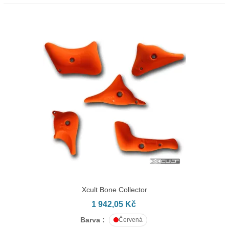
Xcult Bone Collector
1 942,05 Kč
Barva :
Červená