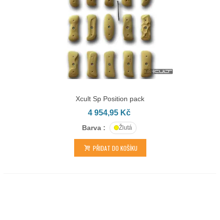
Xcult Sp Position pack
4 954,95 Kč
Barva :
Žlutá
PŘIDAT DO KOŠÍKU