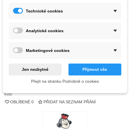
Technické cookies
9 196,00 Kč
(s DPH)
Barva
Analytické cookies
Vyprodáno
Marketingové cookies
QR kód
Jen nezbytné
Přijmout vše
Informujte mě, až bude k dispozici
Přejít na stránku Podrobně o cookies
Kód:
OBLÍBENÉ
0
PŘIDAT NA SEZNAM PŘÁNÍ