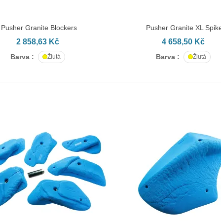
Pusher Granite Blockers
Pusher Granite XL Spik
AT DO KOŠÍKU
PŘIDAT DO KOŠÍKU
2 858,63 Kč
4 658,50 Kč
Barva :
Barva :
Žlutá
Žlutá