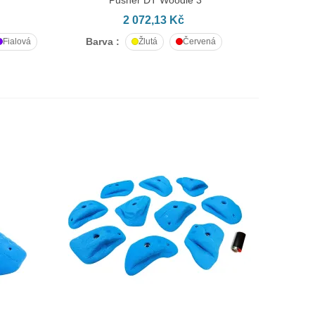
2 072,13 Kč
Barva :
Fialová
Žlutá
Červená