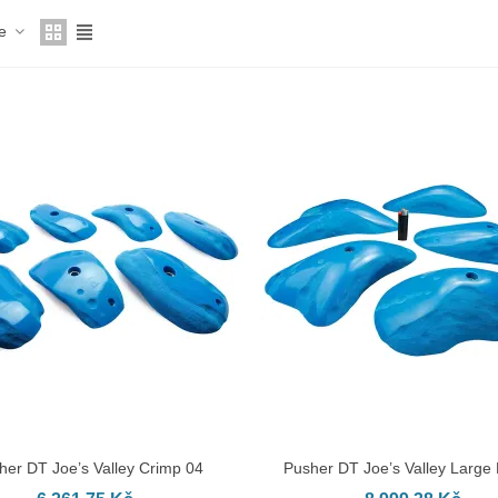
ce
her DT Joe’s Valley Crimp 04
Pusher DT Joe’s Valley Large 
AT DO KOŠÍKU
PŘIDAT DO KOŠÍKU