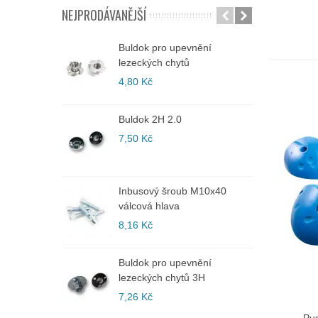
NEJPRODÁVANĚJŠÍ
Buldok pro upevnění
I
lezeckých chytů
v
4,80 Kč
9
Buldok 2H 2.0
I
v
7,50 Kč
1
Inbusový šroub M10x40
I
válcová hlava
v
8,16 Kč
1
Buldok pro upevnění
I
lezeckých chytů 3H
v
7,26 Kč
1
Pus
PŘID