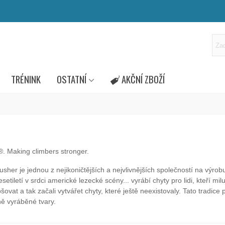
TRÉNINK
OSTATNÍ
AKČNÍ ZBOŽÍ
 Making climbers stronger.
sher je jednou z nejikoničtějších a nejvlivnějších společností na výrob
setiletí v srdci americké lezecké scény... vyrábí chyty pro lidi, kteří milu
epšovat a tak začali vytvářet chyty, které ještě neexistovaly. Tato tradi
ě vyráběné tvary.