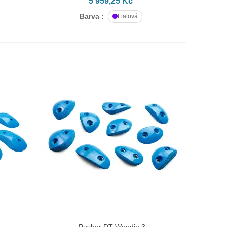
5 959,25 Kč
Barva :
Fialová
Pusher DT Woodie 3
PŘIDAT DO KOŠÍKU