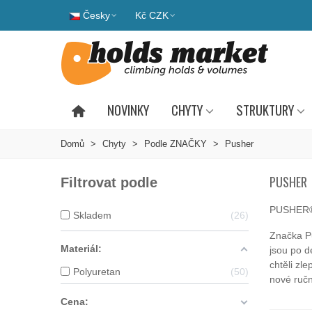
Česky
Kč CZK
NOVINKY
CHYTY
STRUKTURY
Domů
>
Chyty
>
Podle ZNAČKY
>
Pusher
PUSHER
Filtrovat podle
PUSHER®.
Skladem
26
Značka Pu
Materiál:
jsou po de
chtěli zl
Polyuretan
50
nové ručn
Cena: