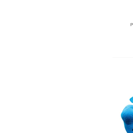
P
PŘID