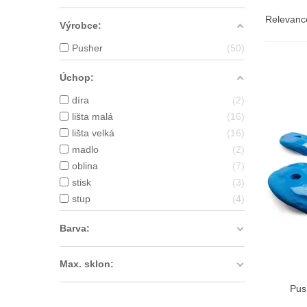
Relevan
Výrobce:
Pusher
50
Úchop:
díra
2
lišta malá
16
lišta velká
16
madlo
2
oblina
7
stisk
3
stup
4
Barva:
Max. sklon:
Pus
PŘID