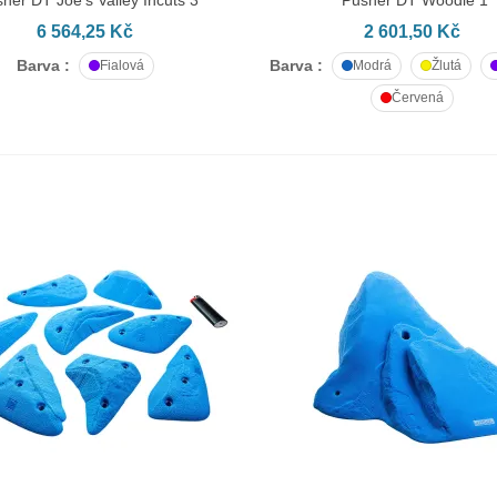
6 564,25 Kč
2 601,50 Kč
Barva :
Barva :
Fialová
Modrá
Žlutá
Červená