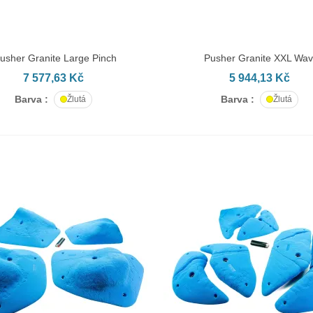
usher Granite Large Pinch
Pusher Granite XXL Wa
AT DO KOŠÍKU
PŘIDAT DO KOŠÍKU
7 577,63 Kč
5 944,13 Kč
Barva :
Barva :
Žlutá
Žlutá