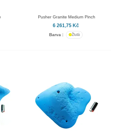
e
Pusher Granite Medium Pinch
PŘIDAT DO KOŠÍKU
6 261,75 Kč
Barva :
Žlutá