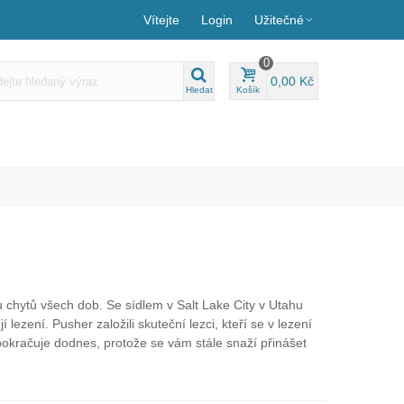
Vítejte
Login
Užitečné
0
0,00 Kč
Hledat
Košík
u chytů všech dob. Se sídlem v Salt Lake City v Utahu
jí lezení. Pusher založili skuteční lezci, kteří se v lezení
ce pokračuje dodnes, protože se vám stále snaží přinášet