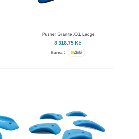
Pusher Granite XXL Ledge
PŘIDAT DO KOŠÍKU
8 318,75 Kč
Barva :
Žlutá