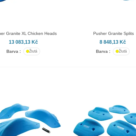
er Granite XL Chicken Heads
Pusher Granite Splits
AT DO KOŠÍKU
PŘIDAT DO KOŠÍKU
13 083,13 Kč
8 848,13 Kč
Barva :
Barva :
Žlutá
Žlutá