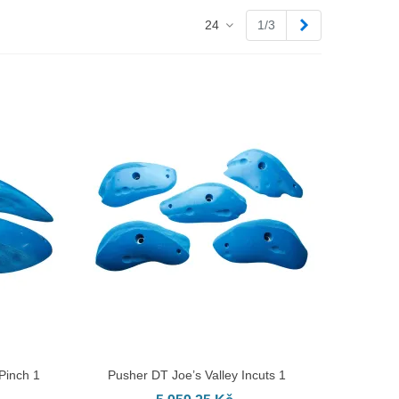
Další
24
1/3
Pinch 1
Pusher DT Joe’s Valley Incuts 1
PŘIDAT DO KOŠÍKU