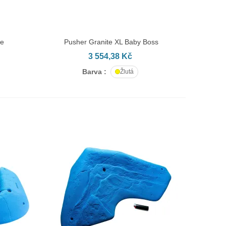
ve
Pusher Granite XL Baby Boss
PŘIDAT DO KOŠÍKU
3 554,38 Kč
Barva :
Žlutá