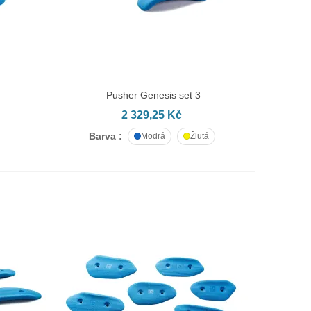
Pusher Genesis set 3
PŘIDAT DO KOŠÍKU
2 329,25 Kč
Barva :
Modrá
Žlutá