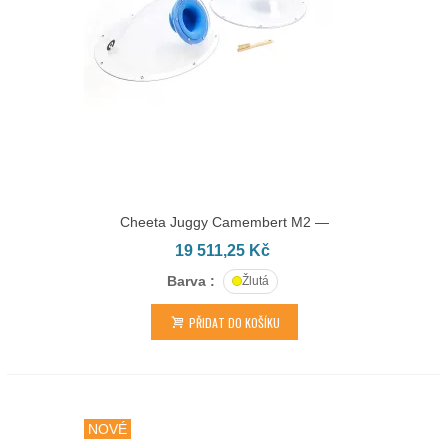
Cheeta Juggy Camembert M2 —
HY.29.12.M
19 511,25 Kč
Barva :
Žlutá
PŘIDAT DO KOŠÍKU
NOVÉ