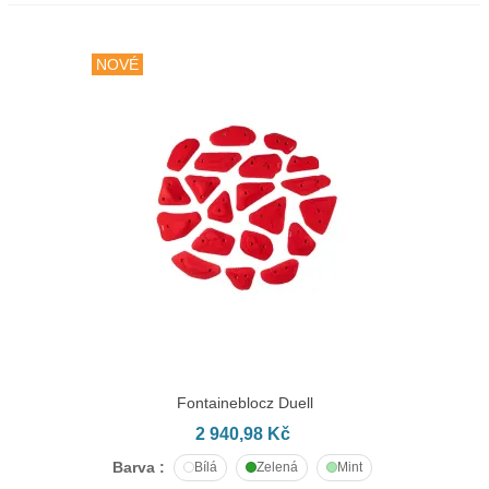
NOVÉ
Fontaineblocz Duell
2 940,98 Kč
Barva :
Bílá
Zelená
Mint