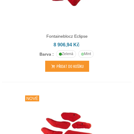
Fontaineblocz Eclipse
8 906,94 Kč
Barva :
Zelená
Mint
PŘIDAT DO KOŠÍKU
NOVÉ