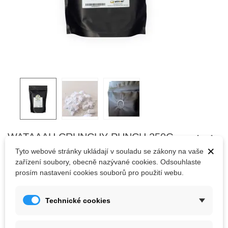
WATAAAH CRUNCHY PUNCH 250G
×
Tyto webové stránky ukládají v souladu se zákony na vaše
Wataaah Crunchy Punch je drcené magnezium s dlouhou výdrží a
zařízení soubory, obecně nazývané cookies. Odsouhlaste
rychlým vysoušením rukou, které zajišťuje maximální úchop v
prosím nastavení cookies souborů pro použití webu.
nejrůznějších podmínkách.
Technické cookies
298,00 Kč
(s DPH)