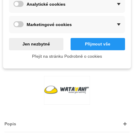
Analytické cookies
10 ks
-
+
Marketingové cookies
PŘIDAT DO KOŠÍKU
QR kód
Jen nezbytné
Přijmout vše
Přejít na stránku Podrobně o cookies
Kód:
OBLÍBENÉ
0
PŘIDAT NA SEZNAM PŘÁNÍ
Popis