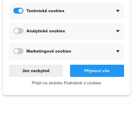
Technické cookies
Analytické cookies
Core Geo Screw-on Hands
Marketingové cookies
3 811,50 Kč
Barva :
Modrá
Žlutá
Jen nezbytné
Přijmout vše
Červená
Přejít na stránku Podrobně o cookies
PŘIDAT DO KOŠÍKU