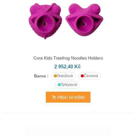
Core Kids Treefrog Noodles Holders
2 952,40 Kč
Barva :
Oranžová
Červená
Tyrkysová
PŘIDAT DO KOŠÍKU