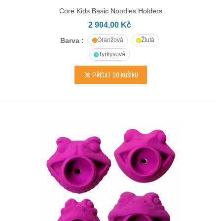
Core Kids Basic Noodles Holders
2 904,00 Kč
Barva :
Oranžová
Žlutá
Tyrkysová
PŘIDAT DO KOŠÍKU