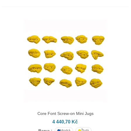
Core Font Screw-on Mini Jugs
4 440,70 Kč
Barva :
Modrá
Žlutá