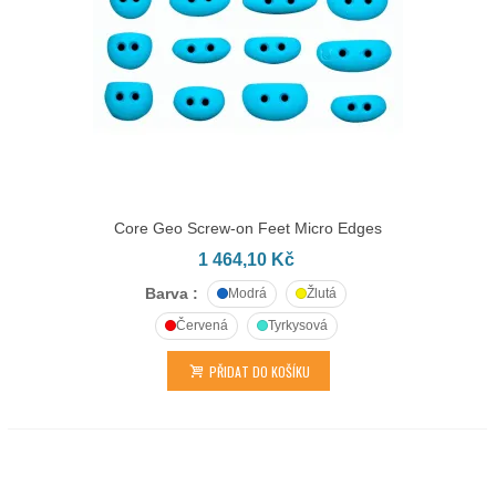
Core Geo Screw-on Feet Micro Edges
1 464,10 Kč
Barva :
Modrá
Žlutá
Červená
Tyrkysová
PŘIDAT DO KOŠÍKU