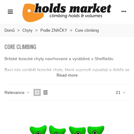
Domů
>
Chyty
>
Podle ZNAČKY
>
Core climbing
CORE CLIMBING
Britské lezecké chyty navrhované a vyráběné v Sheffieldu
Baví nás vyrábět lezecké chyty, které suprově vypadají a dobře se
Read more
po nich leze. Naše chyty najdete v největších lezeckých centrech
po celém světě. Máme mnoho setů lezeckých chytů pro trénink,
lezení dětí nebo do škol s lezeckými stěnami.
Relevance
21