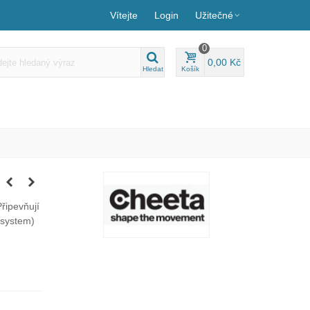
Vítejte
Login
Užitečné
0
0,00 Kč
Hledat
Košík
Připevňují
 system)