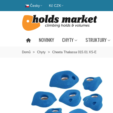
Česky
Kč CZK
NOVINKY
CHYTY
STRUKTURY
Domů
>
Chyty
>
Cheeta Thalassa 015.01 XS-E