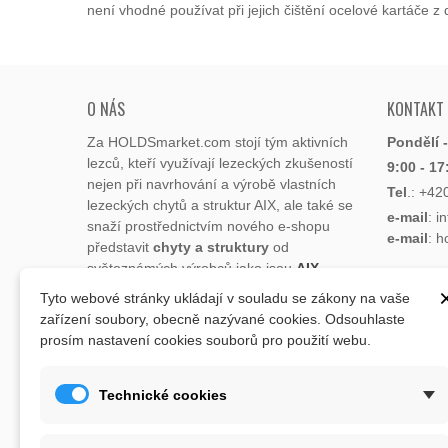
není vhodné používat při jejich čištění ocelové kartáče 
O NÁS
KONTAKT
Za HOLDSmarket.com stojí tým aktivních
Pondělí 
lezců, kteří využívají lezeckých zkušeností
9:00 - 17
nejen při navrhování a výrobě vlastních
Tel
.:
+42
lezeckých chytů a struktur AIX, ale také se
e-mail
: i
snaží prostřednictvím nového e-shopu
e-mail
: 
představit
chyty a struktury
od
světoznámých výrobců jako jsou
AIX
,
Xcult
,
Flathold
,
Cheeta
,
Expression
,
Tyto webové stránky ukládají v souladu se zákony na vaše
ADRESA
Artline
,
Moon
a další.
zařízení soubory, obecně nazývané cookies. Odsouhlaste
Lukaveck
prosím nastavení cookies souborů pro použití webu.
Sortiment eshopu doplňují potřeby pro
193 00 P
lezce jako jsou tréninkové pomůcky:
Česká Re
balkna, posilovací deska, kartáčky na
Mapa
zd
Technické cookies
čištění chytů, léčivé vosky na prolezenou
kůži, magnézium, dětské lezecké chyty,