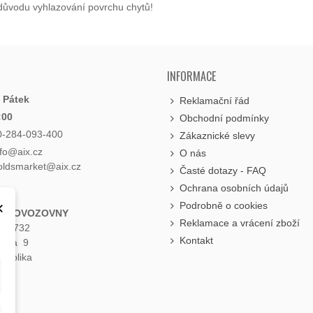
z důvodu vyhlazování povrchu chytů!
INFORMACE
- Pátek
Reklamační řád
:00
Obchodní podmínky
0-284-093-400
Zákaznické slevy
nfo@aix.cz
O nás
holdsmarket@aix.cz
Časté dotazy - FAQ
Ochrana osobních údajů
×
Podrobně o cookies
 PROVOZOVNY
Reklamace a vrácení zboží
á 1732
Kontakt
raha 9
publika
e
.