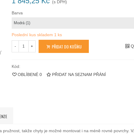
1 845,25 Kč
(s DPH)
Barva
Poslední kus skladem
1 ks
PŘIDAT DO KOŠÍKU
Q
-
+
Kód:
OBLÍBENÉ
0
PŘIDAT NA SEZNAM PŘÁNÍ
ENZE
t a pružnost, takže chyty je možné montovat i na méně rovné povrchy. 