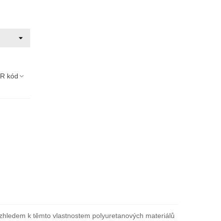
R kód
Vzhledem k těmto vlastnostem polyuretanových materiálů