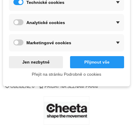
Technické cookies
Barva
Analytické cookies
Poslední kus skladem
1 ks
-
+
Marketingové cookies
PŘIDAT DO KOŠÍKU
QR kód
Jen nezbytné
Přijmout vše
Přejít na stránku Podrobně o cookies
Kód:
OBLÍBENÉ
0
PŘIDAT NA SEZNAM PŘÁNÍ