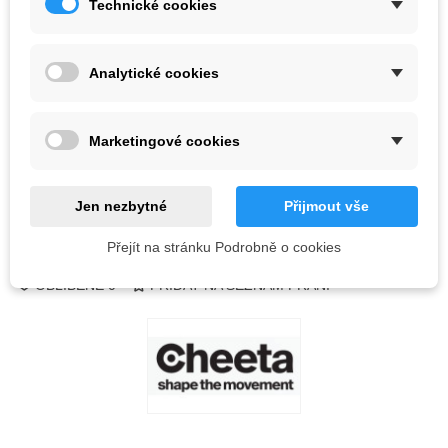
Technické cookies
Barva
Analytické cookies
Vyprodáno
QR kód
Marketingové cookies
Informujte mě, až bude k dispozici
Jen nezbytné
Přijmout vše
Přejít na stránku Podrobně o cookies
Kód:
OBLÍBENÉ
0
PŘIDAT NA SEZNAM PŘÁNÍ