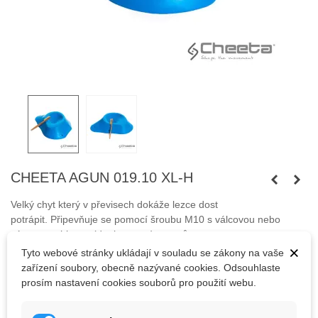
CHEETA AGUN 019.10 XL-H
Velký chyt který v převisech dokáže lezce dost
potrápit. Připevňuje se pomocí šroubu M10 s válcovou nebo
zápustnou hlavou (dual system) a vrutů.
×
Tyto webové stránky ukládají v souladu se zákony na vaše
Šrouby nejsou součástí balení.
zařízení soubory, obecně nazývané cookies. Odsouhlaste
prosím nastavení cookies souborů pro použití webu.
2 571,25 Kč
(s DPH)