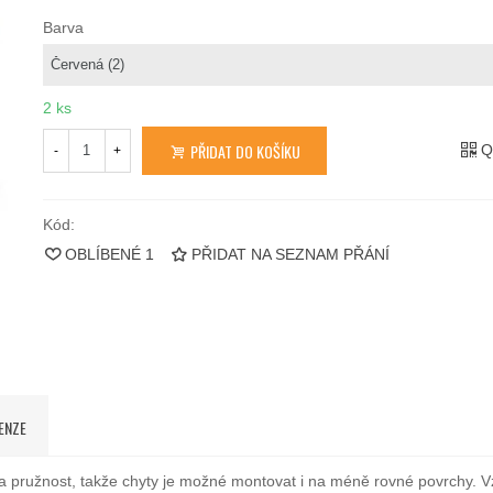
Barva
2 ks
PŘIDAT DO KOŠÍKU
Q
-
+
Kód:
OBLÍBENÉ
1
PŘIDAT NA SEZNAM PŘÁNÍ
ENZE
t a pružnost, takže chyty je možné montovat i na méně rovné povrchy. 