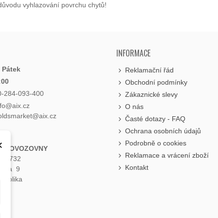
z důvodu vyhlazování povrchu chytů!
INFORMACE
- Pátek
Reklamační řád
:00
Obchodní podmínky
0-284-093-400
Zákaznické slevy
nfo@aix.cz
O nás
holdsmarket@aix.cz
Časté dotazy - FAQ
Ochrana osobních údajů
×
Podrobně o cookies
 PROVOZOVNY
Reklamace a vrácení zboží
á 1732
Kontakt
raha 9
publika
e
.