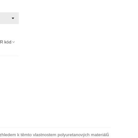
R kód
Vzhledem k těmto vlastnostem polyuretanových materiálů