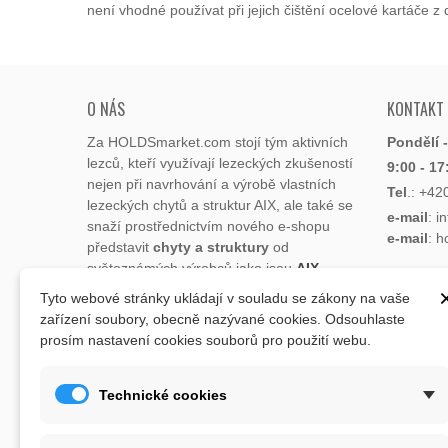
není vhodné používat při jejich čištění ocelové kartáče 
O NÁS
KONTAKT
Za HOLDSmarket.com stojí tým aktivních
Pondělí 
lezců, kteří využívají lezeckých zkušeností
9:00 - 17
nejen při navrhování a výrobě vlastních
Tel
.:
+42
lezeckých chytů a struktur AIX, ale také se
e-mail
: i
snaží prostřednictvím nového e-shopu
e-mail
: 
představit
chyty a struktury
od
světoznámých výrobců jako jsou
AIX
,
Xcult
,
Flathold
,
Cheeta
,
Expression
,
Tyto webové stránky ukládají v souladu se zákony na vaše
ADRESA
Artline
,
Moon
a další.
zařízení soubory, obecně nazývané cookies. Odsouhlaste
Lukaveck
prosím nastavení cookies souborů pro použití webu.
Sortiment eshopu doplňují potřeby pro
193 00 P
lezce jako jsou tréninkové pomůcky:
Česká Re
balkna, posilovací deska, kartáčky na
Mapa
zd
Technické cookies
čištění chytů, léčivé vosky na prolezenou
kůži, magnézium, dětské lezecké chyty,