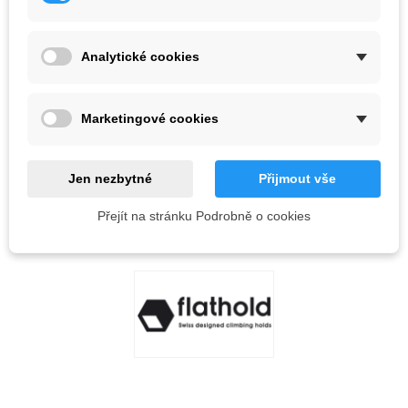
Barva
Analytické cookies
Vyprodáno
QR kód
Marketingové cookies
Informujte mě, až bude k dispozici
Jen nezbytné
Přijmout vše
Přejít na stránku Podrobně o cookies
Kód:
OBLÍBENÉ
0
PŘIDAT NA SEZNAM PŘÁNÍ