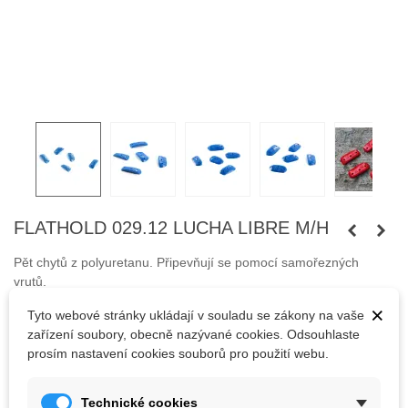
FLATHOLD 029.12 LUCHA LIBRE M/H
Pět chytů z polyuretanu.
Připevňují se pomocí samořezných
vrutů.
×
Tyto webové stránky ukládají v souladu se zákony na vaše
Šrouby nejsou součástí balení.
zařízení soubory, obecně nazývané cookies. Odsouhlaste
prosím nastavení cookies souborů pro použití webu.
1 028,50 Kč
(s DPH)
Technické cookies