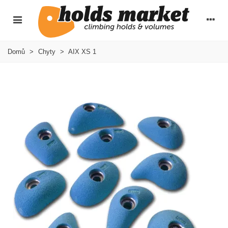
Domů
>
Chyty
>
AIX XS 1