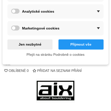
Barva
Analytické cookies
Vyprodáno
Marketingové cookies
QR kód
Jen nezbytné
Přijmout vše
Informujte mě, až bude k dispozici
Přejít na stránku Podrobně o cookies
Kód:
OBLÍBENÉ
0
PŘIDAT NA SEZNAM PŘÁNÍ