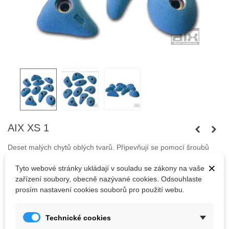
AIX XS 1
Deset malých chytů oblých tvarů. Připevňují se pomocí šroubů
M10 s válcovou nebo zápustnou hlavou (dual system). Chyty
×
Tyto webové stránky ukládají v souladu se zákony na vaše
jsou vhodné i pro použití jako velké stupy.
zařízení soubory, obecně nazývané cookies. Odsouhlaste
Šrouby nejsou součástí balení.
prosím nastavení cookies souborů pro použití webu.
Technické cookies
1 134,38 Kč
(s DPH)