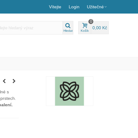
Vítejte
Login
Užitečné
0
0,00 Kč
Hledat
Košík
lné s
 prstech.
alení.