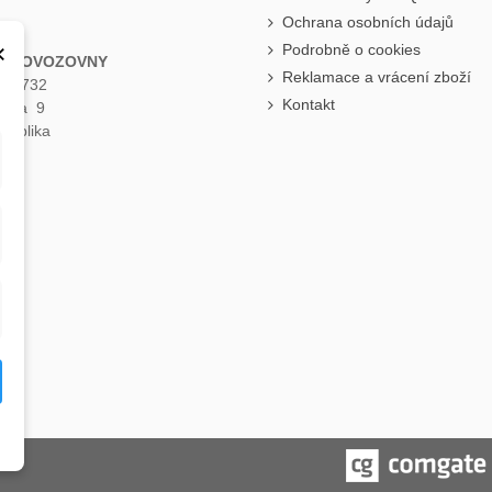
Ochrana osobních údajů
×
Podrobně o cookies
 PROVOZOVNY
Reklamace a vrácení zboží
á 1732
Kontakt
raha 9
publika
e
.