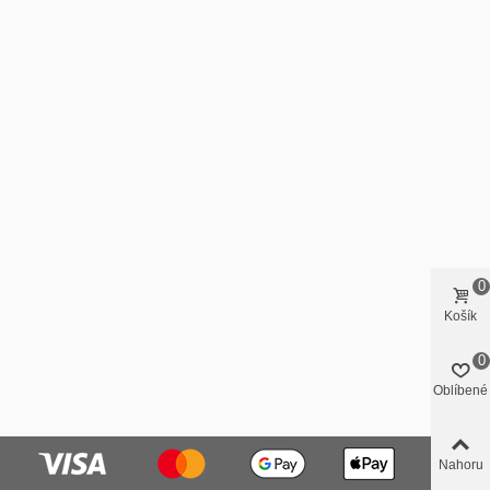
0
Košík
0
Oblíbené
Nahoru