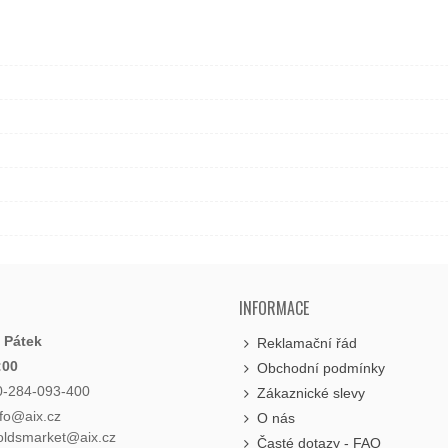
INFORMACE
- Pátek
Reklamační řád
:00
Obchodní podmínky
0-284-093-400
Zákaznické slevy
nfo@aix.cz
O nás
holdsmarket@aix.cz
Časté dotazy - FAQ