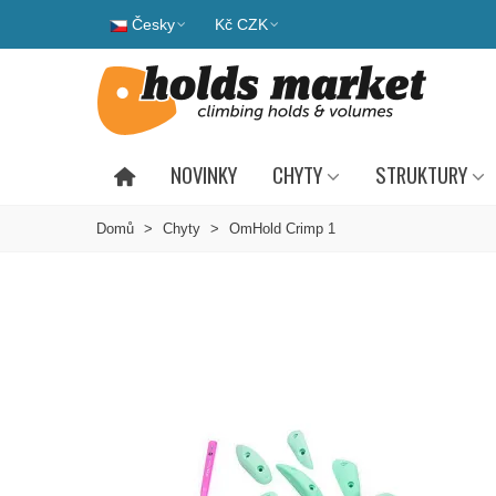
Česky
Kč CZK
NOVINKY
CHYTY
STRUKTURY
Domů
>
Chyty
>
OmHold Crimp 1