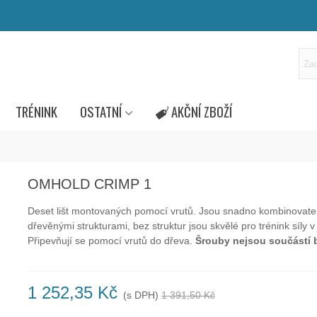
TRÉNINK
OSTATNÍ
AKČNÍ ZBOŽÍ
OMHOLD CRIMP 1
Deset lišt montovaných pomocí vrutů. Jsou snadno kombinovate
dřevěnými strukturami, bez struktur jsou skvělé pro trénink síly v
Připevňují se pomocí vrutů do dřeva.
Šrouby nejsou součástí b
1 252,35 Kč
(s DPH)
1 391,50 Kč