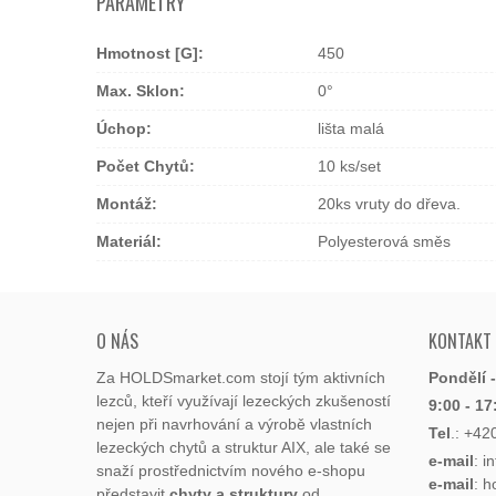
PARAMETRY
Hmotnost [g]:
450
Max. Sklon:
0°
Úchop:
lišta malá
Počet Chytů:
10 ks/set
Montáž:
20ks vruty do dřeva.
Materiál:
Polyesterová směs
O NÁS
KONTAKT
Za HOLDSmarket.com stojí tým aktivních
Pondělí 
lezců, kteří využívají lezeckých zkušeností
9:00 - 17
nejen při navrhování a výrobě vlastních
Tel
.:
+42
lezeckých chytů a struktur AIX, ale také se
e-mail
: i
snaží prostřednictvím nového e-shopu
e-mail
: 
představit
chyty a struktury
od