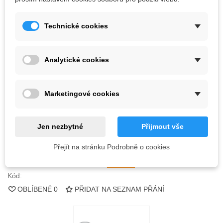
Šrouby nejsou součástí balení.
Technické cookies
2 940,30 Kč
(s DPH)
Analytické cookies
Barva
Marketingové cookies
Vyprodáno
QR kód
Jen nezbytné
Přijmout vše
Informujte mě, až bude k dispozici
Přejít na stránku Podrobně o cookies
Kód:
OBLÍBENÉ
0
PŘIDAT NA SEZNAM PŘÁNÍ