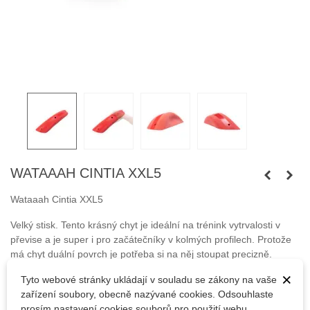
WATAAAH CINTIA XXL5
Wataaah Cintia XXL5
Velký stisk.
Tento krásný chyt je ideální na trénink vytrvalosti v
převise a je super i pro začátečníky v kolmých profilech. Protože
má chyt duální povrch je potřeba si na něj stoupat precizně.
×
Tyto webové stránky ukládají v souladu se zákony na vaše
Připevňuje se pomocí šroubu M10 s válcovou hlavou nebo
zařízení soubory, obecně nazývané cookies. Odsouhlaste
pomocí vrutů.
prosím nastavení cookies souborů pro použití webu.