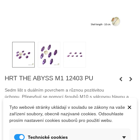
HRT THE ABYSS M1 12403 PU
Sedm lišt s duálním povrchem a různou pozitivitou
úchopu.
Připevňují se pomocí šroubů M10 s válcovou hlavou a
samořeznými vruty.
×
Tyto webové stránky ukládají v souladu se zákony na vaše
zařízení soubory, obecně nazývané cookies. Odsouhlaste
Šrouby nejsou součástí balení.
prosím nastavení cookies souborů pro použití webu.
1 984,40 Kč
Technické cookies
(s DPH)