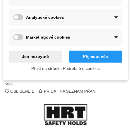
Barva
Analytické cookies
Poslední kus skladem
1 ks
Marketingové cookies
-
+
PŘIDAT DO KOŠÍKU
Jen nezbytné
Přijmout vše
QR kód
Přejít na stránku Podrobně o cookies
Kód:
OBLÍBENÉ
1
PŘIDAT NA SEZNAM PŘÁNÍ