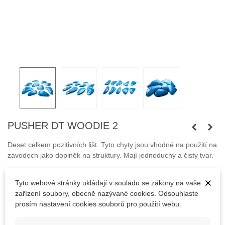
PUSHER DT WOODIE 2
Deset celkem pozitivních lišt. Tyto chyty jsou vhodné na použití na
závodech jako doplněk na struktury. Mají jednoduchý a čistý tvar.
Připevňují se pomocí samořezných vrutů.
×
Tyto webové stránky ukládají v souladu se zákony na vaše
Šrouby nejsou součástí balení.
zařízení soubory, obecně nazývané cookies. Odsouhlaste
prosím nastavení cookies souborů pro použití webu.