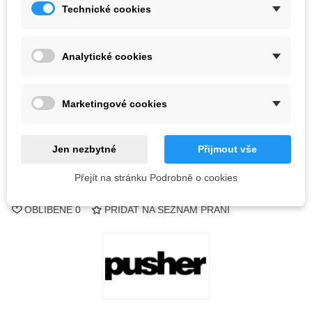
5 626,50 Kč
(s DPH)
Technické cookies
Barva
Analytické cookies
Vyprodáno
Marketingové cookies
QR kód
Informujte mě, až bude k dispozici
Jen nezbytné
Přijmout vše
Přejít na stránku Podrobně o cookies
Kód:
OBLÍBENÉ
0
PŘIDAT NA SEZNAM PŘÁNÍ