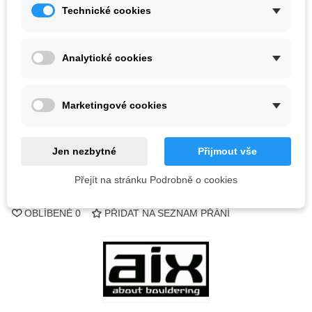
1 315,88 Kč
Technické cookies
(s DPH)
Barva
Analytické cookies
Vyprodáno
Marketingové cookies
QR kód
Informujte mě, až bude k dispozici
Jen nezbytné
Přijmout vše
Přejít na stránku Podrobně o cookies
Kód:
OBLÍBENÉ
0
PŘIDAT NA SEZNAM PŘÁNÍ