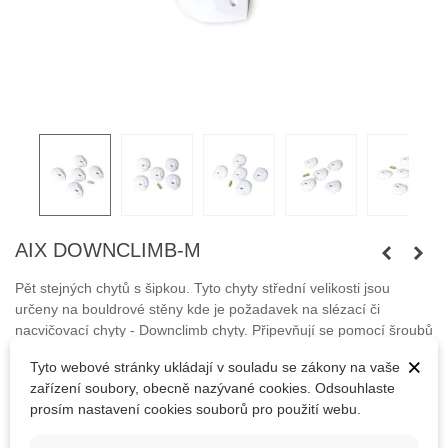
AIX DOWNCLIMB-M
Pět stejných chytů s šipkou. Tyto chyty střední velikosti jsou
určeny na bouldrové stěny kde je požadavek na slézací či
nacvičovací chyty - Downclimb chyty.
Připevňují se pomocí šroubů
M10 s válcovou hlavou a samořeznými vruty.
×
Tyto webové stránky ukládají v souladu se zákony na vaše
zařízení soubory, obecně nazývané cookies. Odsouhlaste
Šrouby nejsou součástí balení.
prosím nastavení cookies souborů pro použití webu.