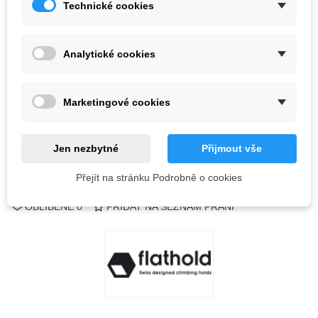
Technické cookies
Barva
Analytické cookies
Poslední kus skladem
1 ks
-
+
Marketingové cookies
PŘIDAT DO KOŠÍKU
QR kód
Jen nezbytné
Přijmout vše
Přejít na stránku Podrobně o cookies
Kód:
OBLÍBENÉ
0
PŘIDAT NA SEZNAM PŘÁNÍ