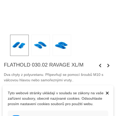
FLATHOLD 030.02 RAVAGE XL/M
Dva chyty z polyuretanu.
Připevňují se pomocí šroubů M10 s
válcovou hlavou nebo samořeznými vruty.
.
Šrouby nejsou součástí balení.
×
Tyto webové stránky ukládají v souladu se zákony na vaše
zařízení soubory, obecně nazývané cookies. Odsouhlaste
prosím nastavení cookies souborů pro použití webu.
4 884,77 Kč
(s DPH)