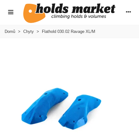
Domů
>
Chyty
>
Flathold 030.02 Ravage XL/M