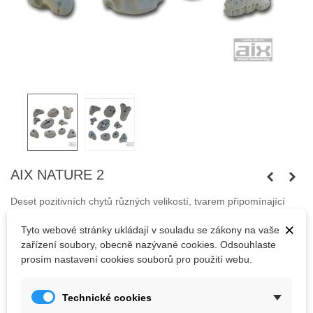
AIX NATURE 2
Deset pozitivních chytů různých velikostí, tvarem připomínající
chyty francouzkých vápencových oblastí. Připevňují se pomocí
×
Tyto webové stránky ukládají v souladu se zákony na vaše
šroubů M10 s válcovou hlavou.
zařízení soubory, obecně nazývané cookies. Odsouhlaste
Šrouby nejsou součástí balení.
prosím nastavení cookies souborů pro použití webu.
Technické cookies
2 299,00 Kč
(s DPH)