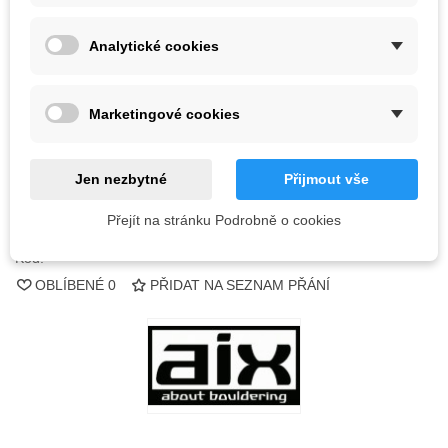
Barva
Analytické cookies
Vyprodáno
Marketingové cookies
QR kód
Jen nezbytné
Přijmout vše
Informujte mě, až bude k dispozici
Přejít na stránku Podrobně o cookies
Kód:
OBLÍBENÉ
0
PŘIDAT NA SEZNAM PŘÁNÍ