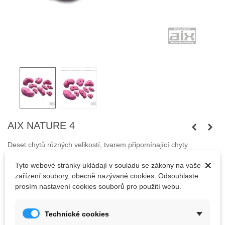
AIX NATURE 4
Deset chytů různých velikostí, tvarem připomínající chyty
francouzké boulderingové oblasti Fontainebleau. Připevňují se
×
Tyto webové stránky ukládají v souladu se zákony na vaše
pomocí šroubů M10 s válcovou hlavou.
zařízení soubory, obecně nazývané cookies. Odsouhlaste
Šrouby nejsou součástí balení.
prosím nastavení cookies souborů pro použití webu.
Technické cookies
2 677,13 Kč
(s DPH)