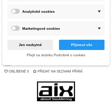
Barva
Analytické cookies
Vyprodáno
Marketingové cookies
QR kód
Jen nezbytné
Přijmout vše
Informujte mě, až bude k dispozici
Přejít na stránku Podrobně o cookies
Kód:
OBLÍBENÉ
0
PŘIDAT NA SEZNAM PŘÁNÍ