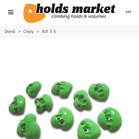
Domů
>
Chyty
>
AIX S 5