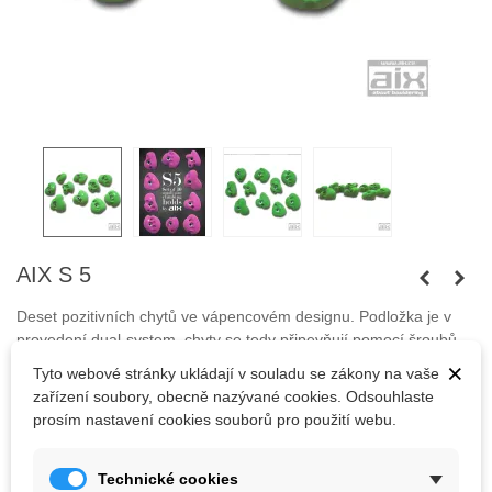
AIX S 5
Deset pozitivních chytů ve vápencovém designu. Podložka je v
provedení dual-system, chyty se tedy připevňují pomocí šroubů
M10 s válcovou nebo i kónickou hlavou. Barvy, co nejsou
×
Tyto webové stránky ukládají v souladu se zákony na vaše
skladem, jsou dostupné na poptání.
zařízení soubory, obecně nazývané cookies. Odsouhlaste
prosím nastavení cookies souborů pro použití webu.
Šrouby nejsou součástí balení.
Technické cookies