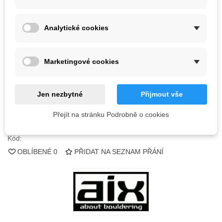
1 527,63 Kč
(s DPH)
Barva
Analytické cookies
Marketingové cookies
Vyprodáno
QR kód
Jen nezbytné
Přijmout vše
Informujte mě, až bude k dispozici
Přejít na stránku Podrobně o cookies
Kód:
OBLÍBENÉ
0
PŘIDAT NA SEZNAM PŘÁNÍ