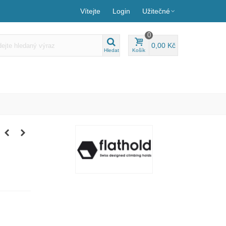
Vítejte
Login
Užitečné
0
0,00 Kč
Hledat
Košík