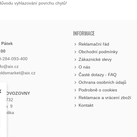
z důvodu vyhlazování povrchu chytů!
INFORMACE
- Pátek
Reklamační řád
:00
Obchodní podmínky
0-284-093-400
Zákaznické slevy
nfo@aix.cz
O nás
holdsmarket@aix.cz
Časté dotazy - FAQ
Ochrana osobních údajů
×
Podrobně o cookies
 PROVOZOVNY
Reklamace a vrácení zboží
á 1732
Kontakt
raha 9
publika
e
.