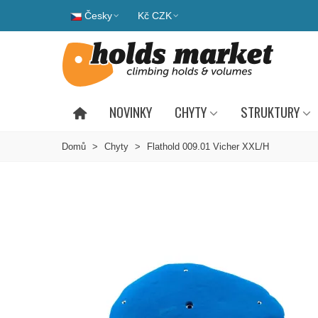
Česky
Kč CZK
NOVINKY
CHYTY
STRUKTURY
Domů
>
Chyty
>
Flathold 009.01 Vicher XXL/H