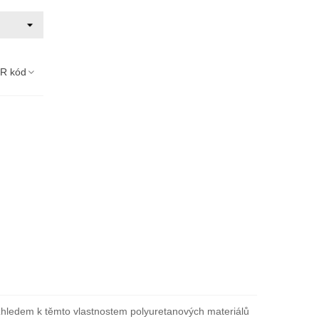
R kód
Vzhledem k těmto vlastnostem polyuretanových materiálů