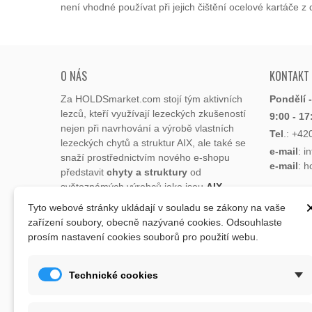
není vhodné používat při jejich čištění ocelové kartáče 
O NÁS
KONTAKT
Za HOLDSmarket.com stojí tým aktivních
Pondělí 
lezců, kteří využívají lezeckých zkušeností
9:00 - 17
nejen při navrhování a výrobě vlastních
Tel
.:
+42
lezeckých chytů a struktur AIX, ale také se
e-mail
: i
snaží prostřednictvím nového e-shopu
e-mail
: 
představit
chyty a struktury
od
světoznámých výrobců jako jsou
AIX
,
Xcult
,
Flathold
,
Cheeta
,
Expression
,
Tyto webové stránky ukládají v souladu se zákony na vaše
ADRESA
Artline
,
Moon
a další.
zařízení soubory, obecně nazývané cookies. Odsouhlaste
Lukaveck
prosím nastavení cookies souborů pro použití webu.
Sortiment eshopu doplňují potřeby pro
193 00 P
lezce jako jsou tréninkové pomůcky:
Česká Re
balkna, posilovací deska, kartáčky na
Mapa
zd
Technické cookies
čištění chytů, léčivé vosky na prolezenou
kůži, magnézium, dětské lezecké chyty,