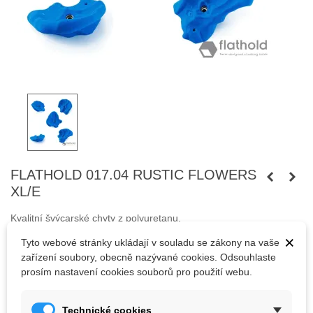
FLATHOLD 017.04 RUSTIC FLOWERS
XL/E
Kvalitní švýcarské chyty z polyuretanu.
×
Tyto webové stránky ukládají v souladu se zákony na vaše
Šrouby nejsou součástí balení.
zařízení soubory, obecně nazývané cookies. Odsouhlaste
prosím nastavení cookies souborů pro použití webu.
7 302,35 Kč
(s DPH)
Technické cookies