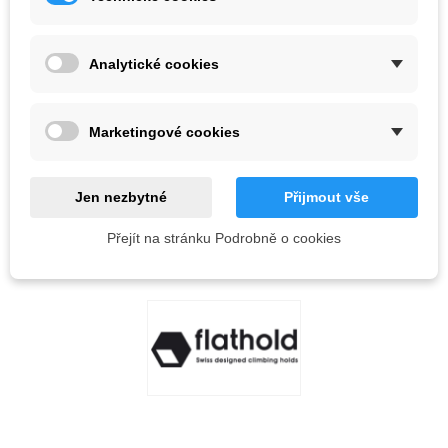
Barva
Analytické cookies
Vyprodáno
QR kód
Marketingové cookies
Informujte mě, až bude k dispozici
Jen nezbytné
Přijmout vše
Přejít na stránku Podrobně o cookies
Kód:
OBLÍBENÉ
0
PŘIDAT NA SEZNAM PŘÁNÍ