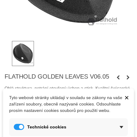
FLATHOLD GOLDEN LEAVES V06.05
Oblá struktura, potrápí otevřený úchop a stisk. Kvalitní švýcarské
struktury z laminátu.
×
Tyto webové stránky ukládají v souladu se zákony na vaše
zařízení soubory, obecně nazývané cookies. Odsouhlaste
Šrouby nejsou součástí balení.
prosím nastavení cookies souborů pro použití webu.
5 913,27 Kč
Technické cookies
(s DPH)