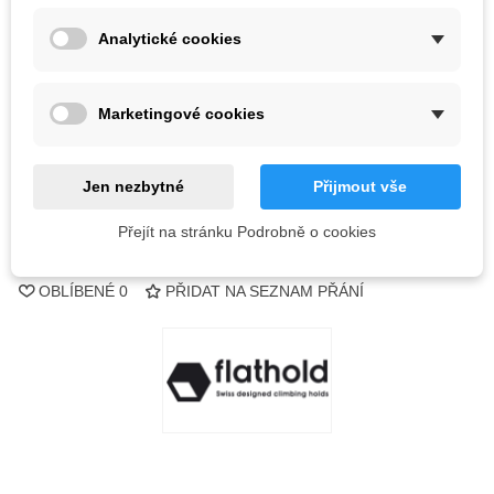
Barva
Analytické cookies
Vyprodáno
Marketingové cookies
QR kód
Informujte mě, až bude k dispozici
Jen nezbytné
Přijmout vše
Přejít na stránku Podrobně o cookies
Kód:
OBLÍBENÉ
0
PŘIDAT NA SEZNAM PŘÁNÍ