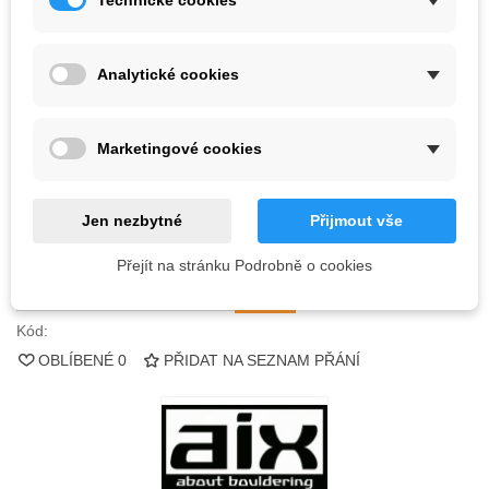
Technické cookies
1 290,67 Kč
(s DPH)
Analytické cookies
Barva
Marketingové cookies
Vyprodáno
QR kód
Jen nezbytné
Přijmout vše
Informujte mě, až bude k dispozici
Přejít na stránku Podrobně o cookies
Kód:
OBLÍBENÉ
0
PŘIDAT NA SEZNAM PŘÁNÍ