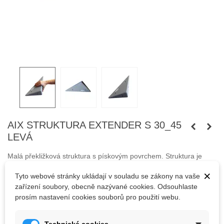
AIX STRUKTURA EXTENDER S 30_45
LEVÁ
Malá překližková struktura s pískovým povrchem. Struktura je
celkem plochá a lze ji snadno namontovat na jinou strukturu.
×
Tyto webové stránky ukládají v souladu se zákony na vaše
Perfektně pasuje na strukturu 01XL flat 45°.
zařízení soubory, obecně nazývané cookies. Odsouhlaste
Struktury na lezecké stěny jsou výborným doplňkem a oživením
prosím nastavení cookies souborů pro použití webu.
pro každý lezecký profil.