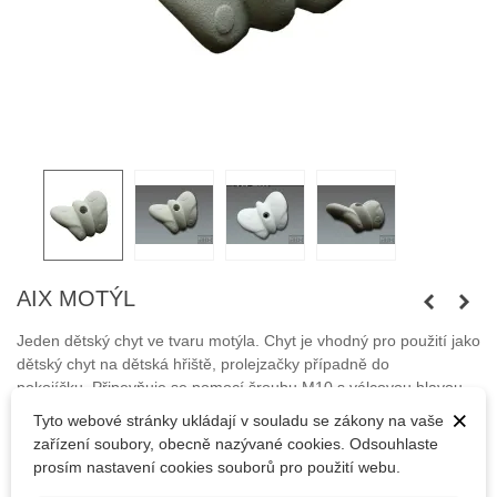
AIX MOTÝL
Jeden dětský chyt ve tvaru motýla. Chyt je vhodný pro použití jako
dětský chyt na dětská hřiště, prolejzačky případně do
pokojíčku. Připevňuje se pomocí šroubu M10 s válcovou hlavou.
×
Tyto webové stránky ukládají v souladu se zákony na vaše
Šrouby nejsou součástí balení.
zařízení soubory, obecně nazývané cookies. Odsouhlaste
prosím nastavení cookies souborů pro použití webu.