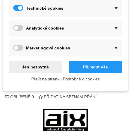
317,63 Kč
(s DPH)
Technické cookies
Barva
Analytické cookies
3 ks
-
+
Marketingové cookies
PŘIDAT DO KOŠÍKU
Jen nezbytné
Přijmout vše
QR kód
Přejít na stránku Podrobně o cookies
Kód:
OBLÍBENÉ
0
PŘIDAT NA SEZNAM PŘÁNÍ