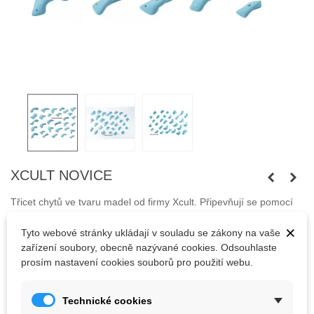
XCULT NOVICE
Třicet chytů ve tvaru madel od firmy Xcult.
Připevňují se pomocí
šroubů M10 s válcovou hlavou a pomocí vrutů.
×
Tyto webové stránky ukládají v souladu se zákony na vaše
Šrouby nejsou součástí balení.
zařízení soubory, obecně nazývané cookies. Odsouhlaste
prosím nastavení cookies souborů pro použití webu.
10 672,20 Kč
(s DPH)
Technické cookies