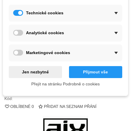
Technické cookies
2 359,50 Kč
(s DPH)
Barva
Analytické cookies
Marketingové cookies
Vyprodáno
QR kód
Jen nezbytné
Přijmout vše
Informujte mě, až bude k dispozici
Přejít na stránku Podrobně o cookies
Kód:
OBLÍBENÉ
0
PŘIDAT NA SEZNAM PŘÁNÍ