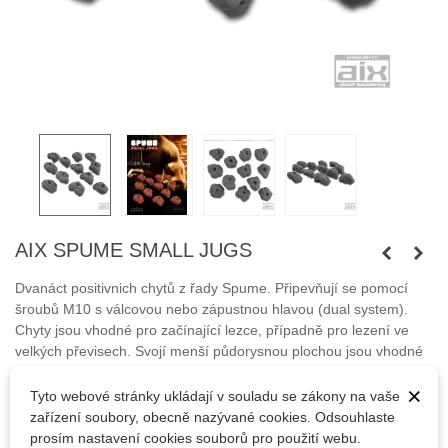
AIX SPUME SMALL JUGS
Dvanáct positivnich chytů z řady Spume. Připevňují se pomocí
šroubů M10 s válcovou nebo zápustnou hlavou (dual system).
Chyty jsou vhodné pro začínající lezce, případně pro lezení ve
velkých převisech. Svojí menší půdorysnou plochou jsou vhodné
pro montáž také na laminátové lezecké stěny.
×
Tyto webové stránky ukládají v souladu se zákony na vaše
zařízení soubory, obecně nazývané cookies. Odsouhlaste
prosím nastavení cookies souborů pro použití webu.
Šrouby nejsou součástí balení.