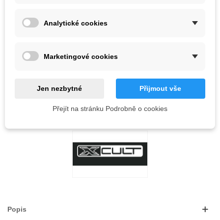
Poslední kus skladem
1 ks
Analytické cookies
-
+
PŘIDAT DO KOŠÍKU
Marketingové cookies
QR kód
Jen nezbytné
Přijmout vše
Kód:
Přejít na stránku Podrobně o cookies
OBLÍBENÉ
1
PŘIDAT NA SEZNAM PŘÁNÍ
Popis