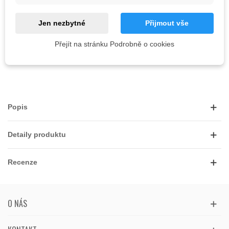
Informujte mě, až bude k dispozici
Jen nezbytné
Přijmout vše
Přejít na stránku Podrobně o cookies
Kód:
OBLÍBENÉ
0
PŘIDAT NA SEZNAM PŘÁNÍ
Popis
Detaily produktu
Recenze
O NÁS