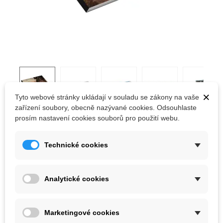
×
Tyto webové stránky ukládají v souladu se zákony na vaše
zařízení soubory, obecně nazývané cookies. Odsouhlaste
prosím nastavení cookies souborů pro použití webu.
PRŮVODCE SNĚŽNÍK
Boulderingový průvodce na Děčínský Sněžník.
Technické cookies
766,91 Kč
(s DPH)
807,27 Kč
Analytické cookies
Vyprodáno
QR kód
Marketingové cookies