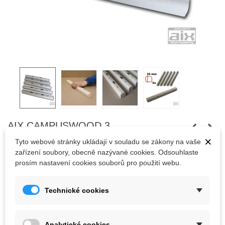
AIX CAMPUSWOOD 3
×
Tyto webové stránky ukládají v souladu se zákony na vaše
Pět dřevěných lištových chytů pro "campusový" trénink síly v
zařízení soubory, obecně nazývané cookies. Odsouhlaste
prstech a pažích. Připevňují se pomocí samořezných vrutů.
prosím nastavení cookies souborů pro použití webu.
Šrouby nejsou součástí balení.
Technické cookies
985,00 Kč
(s DPH)
Analytické cookies