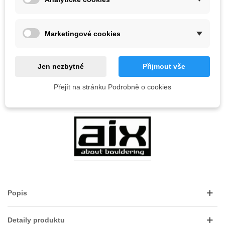
Vyprodáno
QR kód
Marketingové cookies
Informujte mě, až bude k dispozici
Jen nezbytné
Přijmout vše
Kód:
Přejít na stránku Podrobně o cookies
OBLÍBENÉ
0
PŘIDAT NA SEZNAM PŘÁNÍ
Popis
Detaily produktu