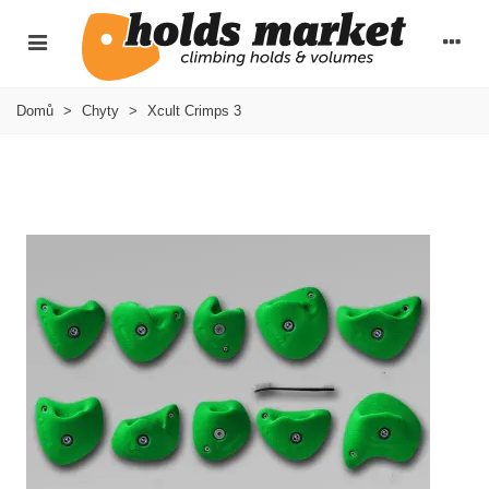
Domů
>
Chyty
>
Xcult Crimps 3