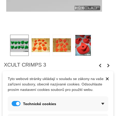
XCULT CRIMPS 3
1 Recenze
×
Tyto webové stránky ukládají v souladu se zákony na vaše
Deset lištových chytů firmy Xcult.
zařízení soubory, obecně nazývané cookies. Odsouhlaste
prosím nastavení cookies souborů pro použití webu.
1 379,40 Kč
(s DPH)
Technické cookies
Barva