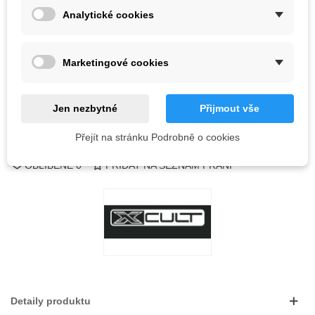
Analytické cookies
Vyprodáno
QR kód
Marketingové cookies
Informujte mě, až bude k dispozici
Jen nezbytné
Přijmout vše
Přejít na stránku Podrobně o cookies
Kód:
OBLÍBENÉ
0
PŘIDAT NA SEZNAM PŘÁNÍ
Detaily produktu