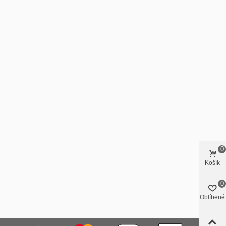
0
Košík
0
Oblíbené