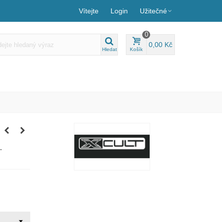
Vítejte
Login
Užitečné
0
0,00 Kč
Hledat
Košík
.