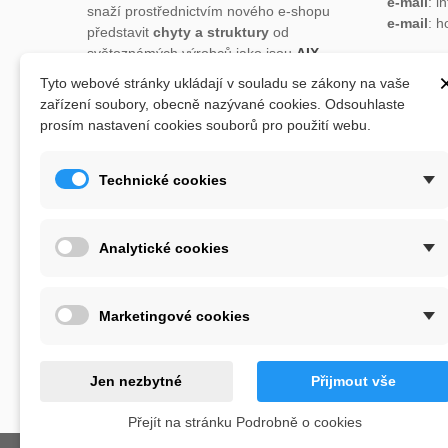
e-mail
: i
snaží prostřednictvím nového e-shopu
e-mail
: 
představit
chyty a struktury
od
světoznámých výrobců jako jsou
AIX
,
Xcult
,
Flathold
,
Cheeta
,
Expression
,
Tyto webové stránky ukládají v souladu se zákony na vaše
ADRESA
Artline
,
Moon
a další.
zařízení soubory, obecně nazývané cookies. Odsouhlaste
Lukaveck
prosím nastavení cookies souborů pro použití webu.
Sortiment eshopu doplňují potřeby pro
193 00 P
lezce jako jsou tréninkové pomůcky:
Česká Re
balkna, posilovací deska, kartáčky na
Mapa
zd
Technické cookies
čištění chytů, léčivé vosky na prolezenou
kůži, magnézium, dětské lezecké chyty,
lezecké průvodce.
Analytické cookies
Pokud si nevíte rady s výběrem, neváhejte
nás kontaktovat s
dotazem
a pak už jen
Marketingové cookies
„
Train hard, climb harder“
... tak pravil
Ben Moon.
Jen nezbytné
Přijmout vše
Přejít na stránku Podrobně o cookies