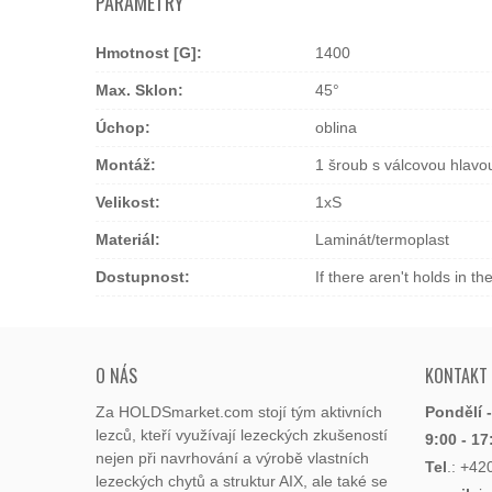
PARAMETRY
Hmotnost [g]:
1400
Max. Sklon:
45°
Úchop:
oblina
Montáž:
1 šroub s válcovou hla
Velikost:
1xS
Materiál:
Laminát/termoplast
Dostupnost:
If there aren't holds in t
O NÁS
KONTAKT
Za HOLDSmarket.com stojí tým aktivních
Pondělí 
lezců, kteří využívají lezeckých zkušeností
9:00 - 17
nejen při navrhování a výrobě vlastních
Tel
.:
+42
lezeckých chytů a struktur AIX, ale také se