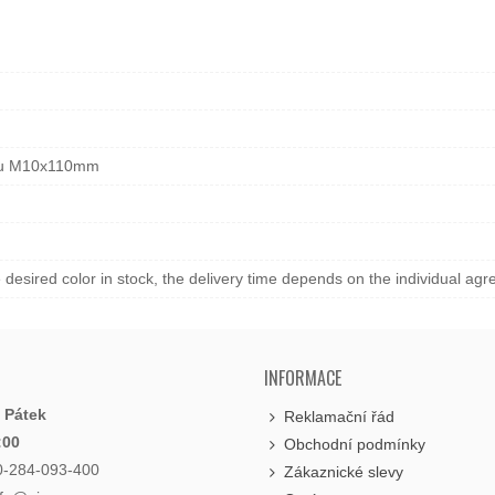
vou M10x110mm
he desired color in stock, the delivery time depends on the individual ag
INFORMACE
- Pátek
Reklamační řád
:00
Obchodní podmínky
0-284-093-400
Zákaznické slevy