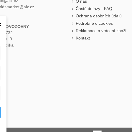
nfo@aix.cz
O nás
holdsmarket@aix.cz
Časté dotazy - FAQ
Ochrana osobních údajů
×
Podrobně o cookies
 PROVOZOVNY
Reklamace a vrácení zboží
á 1732
Kontakt
raha 9
publika
e
.