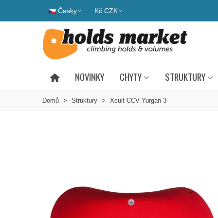
Česky
Kč CZK
NOVINKY
CHYTY
STRUKTURY
Domů
>
Struktury
>
Xcult CCV Yurgan 3