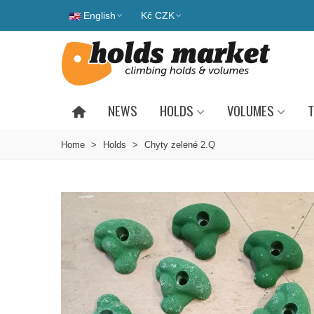
English
Kč CZK
NEWS
HOLDS
VOLUMES
T
Home
>
Holds
>
Chyty zelené 2.Q