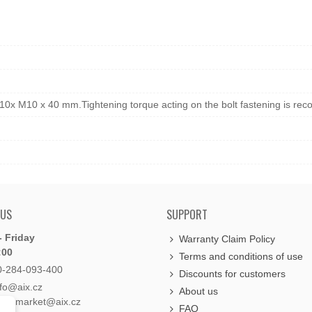
 10x M10 x 40 mm.Tightening torque acting on the bolt fastening is
 US
SUPPORT
 Friday
Warranty Claim Policy
:00
Terms and conditions of use
0-284-093-400
Discounts for customers
nfo@aix.cz
About us
holdsmarket@aix.cz
FAQ