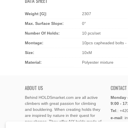
DATA SHEET
Weight [g]:
2307
Max. Surface Slope:
0°
Number Of Holds:
10 pcs/set
Montage:
10pcs capheaded bolts -
Size:
10xM
Material:
Polyester mixture
ABOUT US
CONTACT
Behind HOLDSmarket.com are all active
Monday -
climbers with great passion for climbing
9:00 - 17
and bouldering. When creating holds they
Tel
.:
+42
are inspired by nature in their quest for
e-mail
: i
new shapes. They offer AIX holds made of
e-mail
: 
polyester or polyurethane.