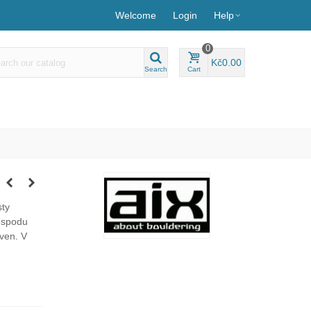
Welcome
Login
Help
0
Kč0.00
Search
Cart
sty
zespodu
 ven. V