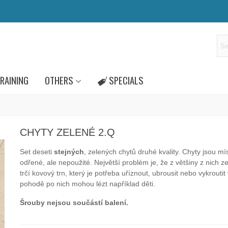
RAINING
OTHERS
SPECIALS
CHYTY ZELENÉ 2.Q
Set deseti
stejných
, zelených chytů druhé kvality. Chyty jsou mí
odřené, ale nepoužité. Největší problém je, že z většiny z nich 
trčí kovový trn, který je potřeba uříznout, ubrousit nebo vykroutit
pohodě po nich mohou lézt například děti.
Šrouby nejsou součástí balení.